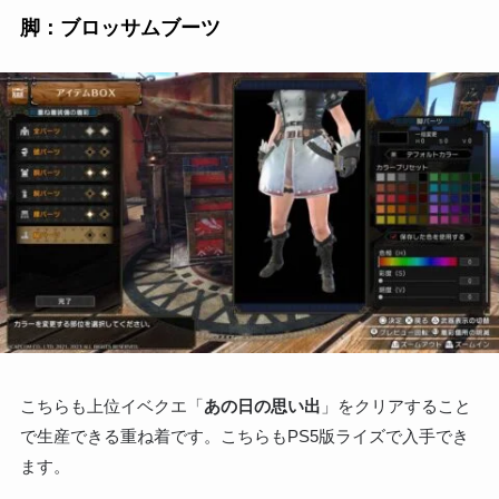
脚：ブロッサムブーツ
こちらも上位イベクエ「
あの日の思い出
」をクリアすること
で生産できる重ね着です。こちらもPS5版ライズで入手でき
ます。