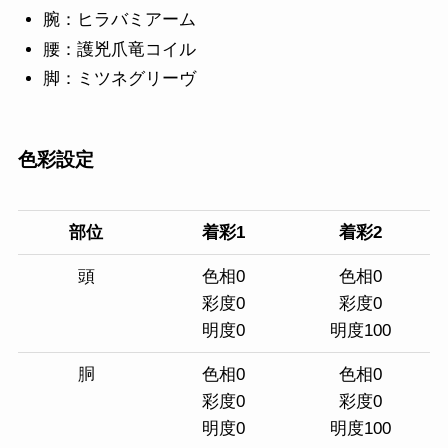
腕：ヒラバミアーム
腰：護兇爪竜コイル
脚：ミツネグリーヴ
色彩設定
部位
着彩1
着彩2
頭
色相0
色相0
彩度0
彩度0
明度0
明度100
胴
色相0
色相0
彩度0
彩度0
明度0
明度100