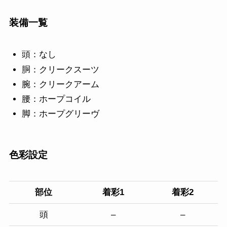
装備一覧
頭：なし
胴：クリークスーツ
腕：クリークアーム
腰：ホープコイル
脚：ホープグリーヴ
色彩設定
部位
着彩1
着彩2
頭
–
–