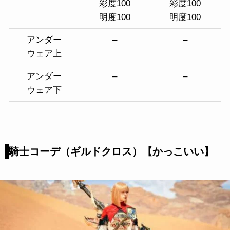
彩度100
彩度100
明度100
明度100
アンダー
–
–
ウェア上
アンダー
–
–
ウェア下
騎士コーデ（ギルドクロス）【かっこいい】