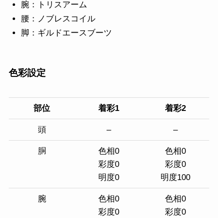
腕：トリスアーム
腰：ノブレスコイル
脚：ギルドエースブーツ
色彩設定
部位
着彩1
着彩2
頭
–
–
胴
色相0
色相0
彩度0
彩度0
明度0
明度100
腕
色相0
色相0
彩度0
彩度0