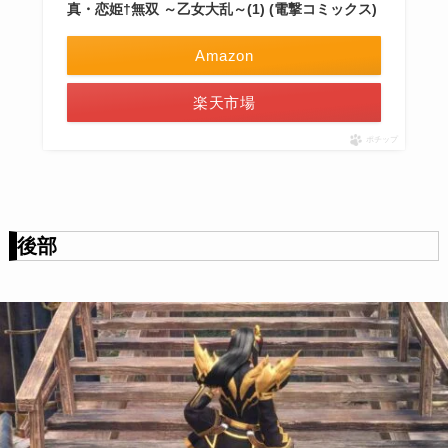
真・恋姫†無双 ～乙女大乱～(1) (電撃コミックス)
Amazon
楽天市場
ポチップ
後部