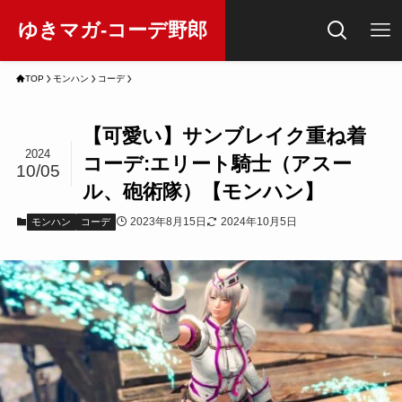
ゆきマガ-コーデ野郎
TOP
モンハン
コーデ
【可愛い】サンブレイク重ね着
2024
コーデ:エリート騎士（アスー
10/05
ル、砲術隊）【モンハン】
2023年8月15日
2024年10月5日
モンハン
コーデ