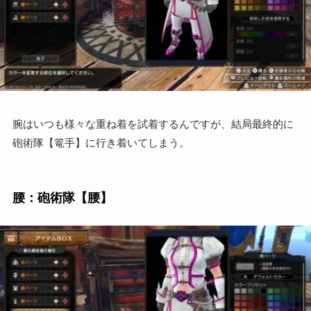
腕はいつも様々な重ね着を試着するんですが、結局最終的に
砲術隊【篭手】に行き着いてしまう。
腰：砲術隊【腰】